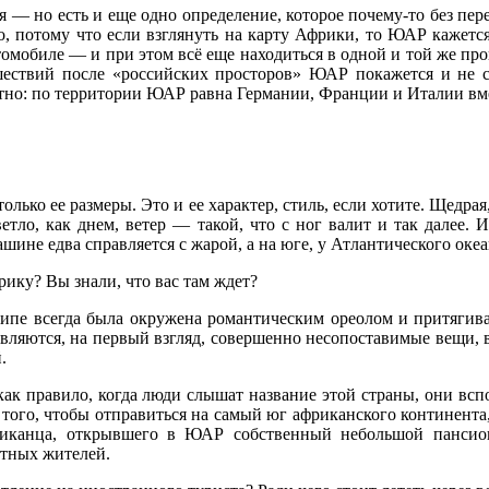
ая — но есть и еще одно определение, которое почему-то без п
 потому что если взглянуть на карту Африки, то ЮАР кажется 
втомобиле — и при этом всё еще находиться в одной и той же пр
шествий после «российских просторов» ЮАР покажется и не 
тно: по территории ЮАР равна Германии, Франции и Италии вм
ько ее размеры. Это и ее характер, стиль, если хотите. Щедрая,
етло, как днем, ветер — такой, что с ног валит и так далее. И
шине едва справляется с жарой, а на юге, у Атлантического о
ику? Вы знали, что вас там ждет?
пе всегда была окружена романтическим ореолом и притягивала
вляются, на первый взгляд, совершенно несопоставимые вещи, в
.
как правило, когда люди слышат название этой страны, они всп
я того, чтобы отправиться на самый юг африканского континента
риканца, открывшего в ЮАР собственный небольшой пансион 
тных жителей.