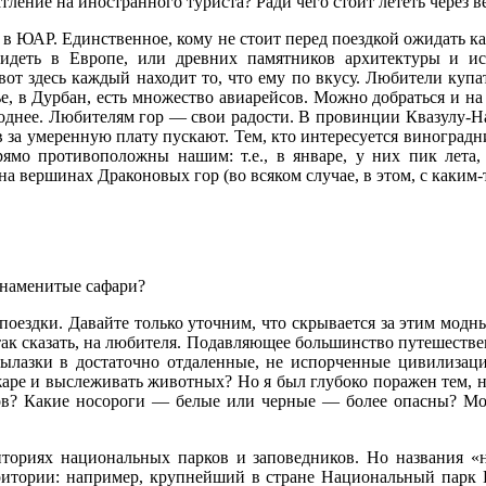
ение на иностранного туриста? Ради чего стоит лететь через в
 в ЮАР. Единственное, кому не стоит перед поездкой ожидать 
видеть в Европе, или древних памятников архитектуры и 
 здесь каждый находит то, что ему по вкусу. Любители купать
е, в Дурбан, есть множество авиарейсов. Можно добраться и н
лоднее. Любителям гор — свои радости. В провинции Квазулу-На
 за умеренную плату пускают. Тем, кто интересуется виноградни
рямо противоположны нашим: т.е., в январе, у них пик лета
 на вершинах Драконовых гор (во всяком случае, в этом, с каким
знаменитые сафари?
оездки. Давайте только уточним, что скрывается за этим модн
 так сказать, на любителя. Подавляющее большинство путешест
вылазки в достаточно отдаленные, не испорченные цивилизац
жаре и выслеживать животных? Но я был глубоко поражен тем, на
нов? Какие носороги — белые или черные — более опасны? Мо
ториях национальных парков и заповедников. Но названия «
итории: например, крупнейший в стране Национальный парк К