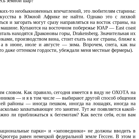
есь земной шар?
каких-то необыкновенных впечатлений, это любителям старины:
искусства в Южной Африке не найти. Однако это с лихвой
ся и загорать могут сразу направляться на восток страны, на
а машине. Купаются на восточном побережье ЮАР — East coast
таль находятся Драконовы горы, Drakensberg. Значительная их
ками, производством вина, стоит ехать на юг страны, ближе к
, а в июне, июле и августе — зима. Впрочем, снега, как вы
-то даже оттенком гордости, убеждали меня местные фермеры).
ым словом. Как правило, сегодня имеется в виду не ОХОТА на
венников — и я в том числе — выбирают другой способ общения
ией районы — иногда пешком, иногда на лошадях, иногда на
сколько захватывающее это занятие. Тут же появляется какой-
жно ли приближаться к бегемотам? Как вести себя, если вам
национальные парки» и «заповедники» не должны вводить в
рюгера равен немецкой федеральной земле Гессен. В этом и