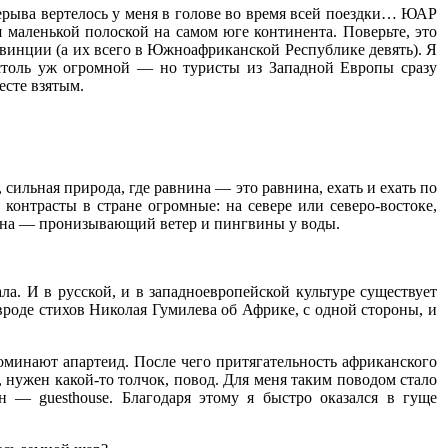
ерерыва вертелось у меня в голове во время всей поездки… ЮАР
маленькой полоской на самом юге континента. Поверьте, это
овинции (а их всего в Южноафриканской Республике девять). Я
столь уж огромной — но туристы из Западной Европы сразу
есте взятым.
 сильная природа, где равнина — это равнина, ехать и ехать по
 контрасты в стране огромные: на севере или северо-востоке,
кеана — пронизывающий ветер и пингвины у воды.
. И в русской, и в западноевропейской культуре существует
роде стихов Николая Гумилева об Африке, с одной стороны, и
оминают апартеид. После чего притягательность африканского
, нужен какой-то толчок, повод. Для меня таким поводом стало
— guesthouse. Благодаря этому я быстро оказался в гуще