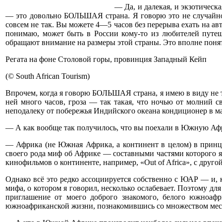
— Да, и далекая, и экзотическ
— это довольно БОЛЬШАЯ страна. Я говорю это не случайно,
совсем не так. Вы можете 4—5 часов без перерыва ехать на а
понимаю, может быть в России кому-то из любителей путе
обращают внимание на размеры этой страны. Это вполне поня
Регата на фоне Столовой горы, провинция Западный Кейп
(© South African Tourism)
Впрочем, когда я говорю БОЛЬШАЯ страна, я имею в виду не тол
ней много часов, гроза — так такая, что ночью от молний св
неподалеку от побережья Индийского океана кондиционер в ма
— А как вообще так получилось, что вы поехали в Южную Афр
— Африка (не Южная Африка, а континент в целом) в принци
своего рода миф об Африке — составными частями которого я
кинофильмов о континенте, например, «Out of Africa», с другой
Однако всё это редко ассоциируется собственно с ЮАР — и, 
мифа, о котором я говорил, несколько ослабевает. Поэтому дл
приглашение от моего доброго знакомого, белого южноаф
южноафриканской жизни, познакомившись со множеством мес