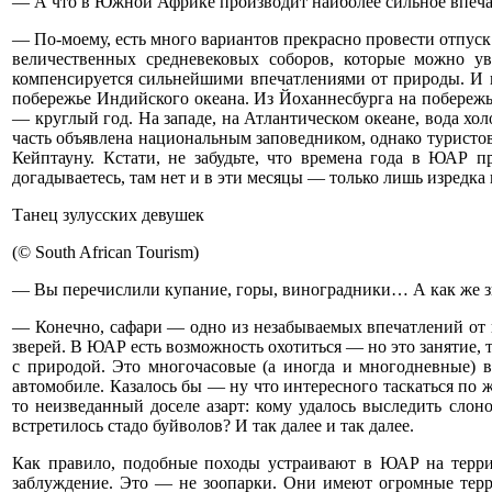
— А что в Южной Африке производит наиболее сильное впечатл
— По-моему, есть много вариантов прекрасно провести отпуск
величественных средневековых соборов, которые можно у
компенсируется сильнейшими впечатлениями от природы. И вот
побережье Индийского океана. Из Йоханнесбурга на побережь
— круглый год. На западе, на Атлантическом океане, вода хо
часть объявлена национальным заповедником, однако туристов
Кейптауну. Кстати, не забудьте, что времена года в ЮАР п
догадываетесь, там нет и в эти месяцы — только лишь изредка
Танец зулусских девушек
(© South African Tourism)
— Вы перечислили купание, горы, виноградники… А как же 
— Конечно, сафари — одно из незабываемых впечатлений от п
зверей. В ЮАР есть возможность охотиться — но это занятие,
с природой. Это многочасовые (а иногда и многодневные) 
автомобиле. Казалось бы — ну что интересного таскаться по 
то неизведанный доселе азарт: кому удалось выследить сло
встретилось стадо буйволов? И так далее и так далее.
Как правило, подобные походы устраивают в ЮАР на терри
заблуждение. Это — не зоопарки. Они имеют огромные терр