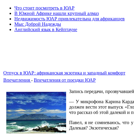
Что стоит посмотреть в ЮАР
В Южной Африке нашли крупный алмаз
Недвижимость ЮАР привлекательна для африканцев
Мыс Доброй Надежды
Английский язык в Кейптауне
Отпуск в ЮАР: африканская экзотика и западный комфорт
Впечатления
-
Впечатления от поездки ЮАР
Запись передачи, прозвучавшей
— У микрофона Карина Кардаше
должен вести этот выпуск «Гло
что рассказ об этой далекой и
Павел, я не сомневаюсь, что 
Далекая? Экзотическая?