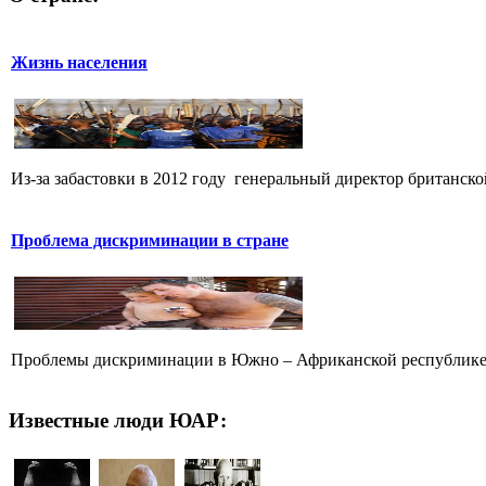
Жизнь населения
Из-за забастовки в 2012 году генеральный директор британск
Проблема дискриминации в стране
Проблемы дискриминации в Южно – Африканской республике в
Известные люди ЮАР: