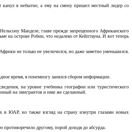
т канул в небытие, а ему на смену пришел местный лидер со
у Нельсону Манделе, главе прежде запрещенного Африканского
е на острове Робин, что недалеко от Кейптауна. И вот теперь
Африки не только не увеличился, но даже заметно уменьшился.
одное время, я понемногу занялся сбором информации.
ведения, на уровне учебника географии или туристического
танный на эмигрантов и ими же сделанный.
х в ЮАР, но также взгляд на страну изнутри глазами новых
ью противоречило другому, порой доходя до абсурда.