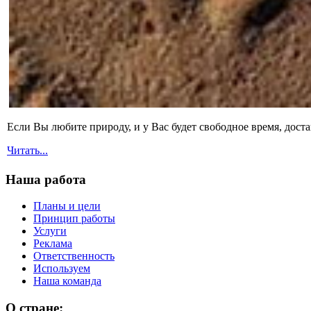
Если Вы любите природу, и у Вас будет свободное время, дост
Читать...
Наша работа
Планы и цели
Принцип работы
Услуги
Реклама
Ответственность
Используем
Наша команда
О стране: