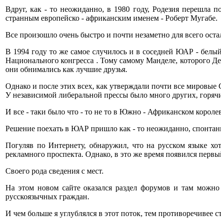
Вдруг, как - то неожиданно, в 1980 году, Родезия перешла
странным европейско - африканским именем - Роберт Мугабе.
Все произошло очень быстро и почти незаметно для всего оста
В 1994 году то же самое случилось и в соседней ЮАР - белы
Национального конгресса . Тому самому Манделе, которого Де
они обнимались как лучшие друзья.
Однако и после этих всех, как утверждали почти все мировые
У независимой либеральной прессы было много других, горяч
И все - таки было что - то не то в Южно - Африканском короле
Решение поехать в ЮАР пришло как - то неожиданно, спонтанн
Погуляв по Интернету, обнаружил, что на русском языке х
рекламного проспекта. Однако, в это же время появился перв
Своего рода сведения с мест.
На этом новом сайте оказался раздел форумов и там можно
русскоязычных граждан.
И чем больше я углублялся в этот поток, тем противоречивее 