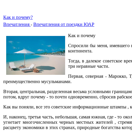
Как и почему?
Впечатления
-
Впечатления от поездки ЮАР
Как и почему
Спросили бы меня, имевшего в
континента.
Тогда, в далекое советское в
три неравные части.
Первая, северная - Марокко, 
преимущественно мусульманами.
Вторая, центральная, разделенная весьма условными границами
потом, вдруг почему - то почти одновременно, сбросив рабское
Как вы поняли, все это советские информационные штампы , 
И, наконец, третья часть, небольшая, самая южная, где - то о
угнетает многочисленных черных местных жителей , стремя
расцвету экономики в зтих странах, природные богатства кот