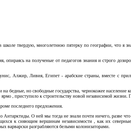
 школе твердую, многолетнюю пятерку по географии, что я зн
ремя, опираясь на полученые от педагогов знания и строго доз
Тунис, Алжир, Ливия, Египет - арабские страны, вместе с пр
 на бедные, но свободные государства, чернокожее население к
 ярмо , приступило к строительству новой независимой жизни. П
кроме последнего предложения.
коло Антарктиды. О ней мы тогда не знали почти ничего, разве ч
щихся к сияющим вершинам независимости , как их северные 
орых варварски разграбляются белыми колонизаторами.