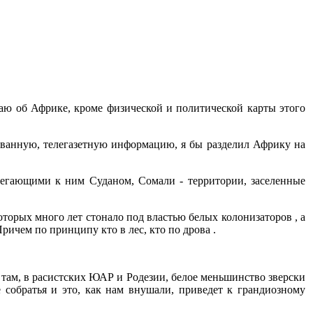
аю об Африке, кроме физической и политической карты этого
ированную, телегазетную информацию, я бы разделил Африку на
илегающими к ним Суданом, Сомали - территории, заселенные
оторых много лет стонало под властью белых колонизаторов , а
ричем по принципу кто в лес, кто по дрова .
то там, в расистских ЮАР и Родезии, белое меньшинство зверски
собратья и это, как нам внушали, приведет к грандиозному