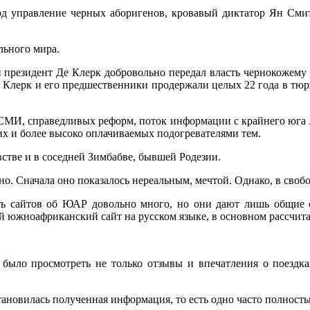
 под управление черных аборигенов, кровавый диктатор Ян Сми
льного мира.
й президент Де Клерк добровольно передал власть чернокожем
 Клерк и его предшественники продержали целых 22 года в тюрьм
 СМИ, справедливых реформ, поток информации с крайнего юга 
их и более высоко оплачиваемых подогревателями тем.
встве и в соседней Зимбабве, бывшей Родезии.
о. Сначала оно показалось нереальным, мечтой. Однако, в своб
оть сайтов об ЮАР довольно много, но они дают лишь общие с
ый южноафриканский сайт на русском языке, в основном рассчи
 было просмотреть не только отзывы и впечатления о поездка
становилась полученная информация, то есть одно часто полност