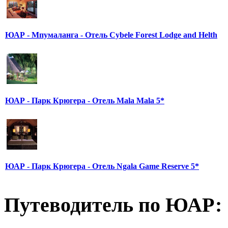
ЮАР - Мпумаланга - Отель Cybele Forest Lodge and Helth
ЮАР - Парк Крюгера - Отель Mala Mala 5*
ЮАР - Парк Крюгера - Отель Ngala Game Reserve 5*
Путеводитель по ЮАР: