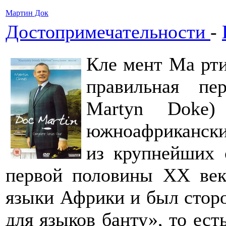
Мартин Док
Достопримечательности
-
Кле мент Ма рти
правильная пе
Martyn Doke
южноафрикански
из крупнейших 
первой половины XX век
языки Африки и был стор
для языков банту», то ест