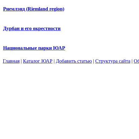
Риемлэнд (Riemland region)
Дурбан и его окрестности
Национальные парки ЮАР
Главная
|
Каталог ЮАР
|
Добавить статью
|
Структура сайта
|
Об