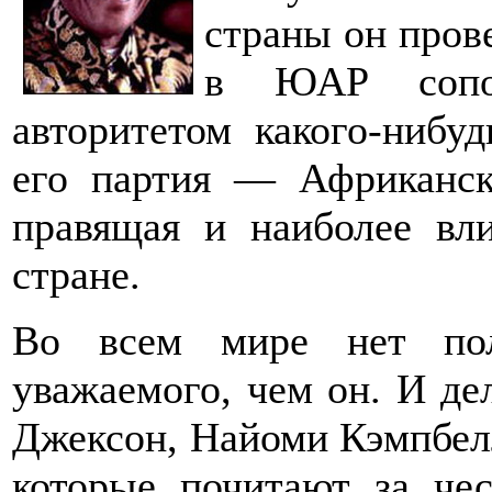
страны он прове
в ЮАР сопос
авторитетом какого-нибуд
его партия — Африканс
правящая и наиболее вли
стране.
Во всем мире нет пол
уважаемого, чем он. И де
Джексон, Найоми Кэмпбел
которые почитают за чес