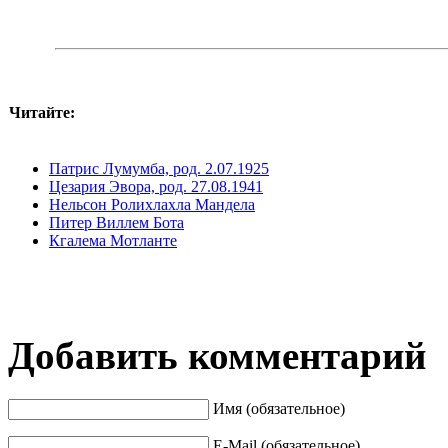
Читайте:
Патрис Лумумба, род. 2.07.1925
Цезария Эвора, род. 27.08.1941
Нельсон Ролихлахла Мандела
Питер Виллем Бота
Кгалема Мотланте
Добавить комментарий
Имя (обязательное)
E-Mail (обязательное)