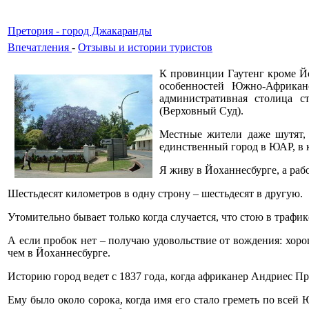
Претория - город Джакаранды
Впечатления
-
Отзывы и истории туристов
К провинции Гаутенг кроме Йо
особенностей Южно-Африкан
административная столица с
(Верховный Суд).
Местные жители даже шутят, 
единственный город в ЮАР, в к
Я живу в Йоханнесбурге, а раб
Шестьдесят километров в одну строну – шестьдесят в другую.
Утомительно бывает только когда случается, что стою в трафик
А если пробок нет – получаю удовольствие от вождения: хоро
чем в Йоханнесбурге.
Историю город ведет с 1837 года, когда африканер Андриес Пр
Ему было около сорока, когда имя его стало греметь по все