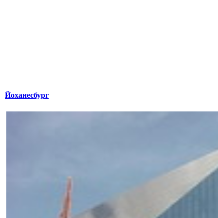
Йоханесбург