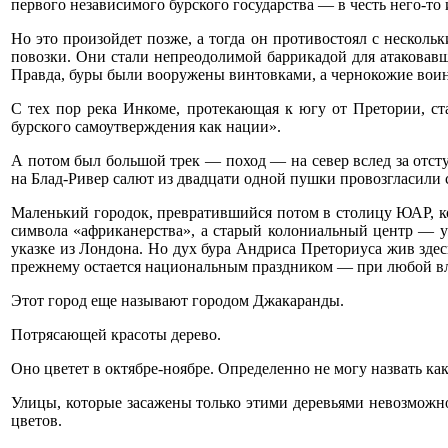
первого независимого бурского государства — в честь него-то 
Но это произойдет позже, а тогда он противостоял с несколь
повозки. Они стали непреодолимой баррикадой для атаковавши
Правда, буры были вооружены винтовками, а чернокожие вои
С тех пор река Инкоме, протекающая к югу от Претории, ст
бурского самоутверждения как нации».
А потом был большой трек — поход — на север вслед за отст
на Блад-Ривер салют из двадцати одной пушки провозгласили 
Маленький городок, превратившийся потом в столицу ЮАР, к
символа «африканерства», а старый колониальный центр — 
указке из Лондона. Но дух бура Андриса Преториуса жив здесь
прежнему остается национальным праздником — при любой вл
Этот город еще называют городом Джакаранды.
Потрясающей красоты дерево.
Оно цветет в октябре-ноябре. Определенно не могу назвать
Улицы, которые засажены только этими деревьями невозможно п
цветов.