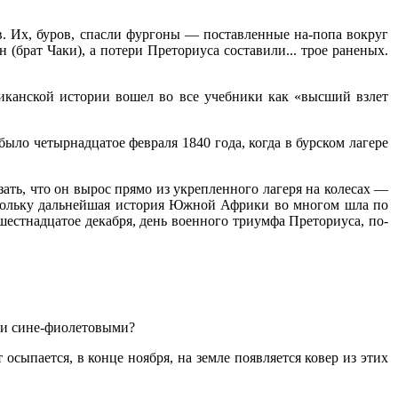
ов. Их, буров, спасли фургоны — поставленные на-попа вокруг
(брат Чаки), а потери Преториуса составили... трое раненых.
риканской истории вошел во все учебники как «высший взлет
ло четырнадцатое февраля 1840 года, когда в бурском лагере
ь, что он вырос прямо из укрепленного лагеря на колесах —
скольку дальнейшая история Южной Африки во многом шла по
 шестнадцатое декабря, день военного триумфа Преториуса, по-
ли сине-фиолетовыми?
осыпается, в конце ноября, на земле появляется ковер из этих