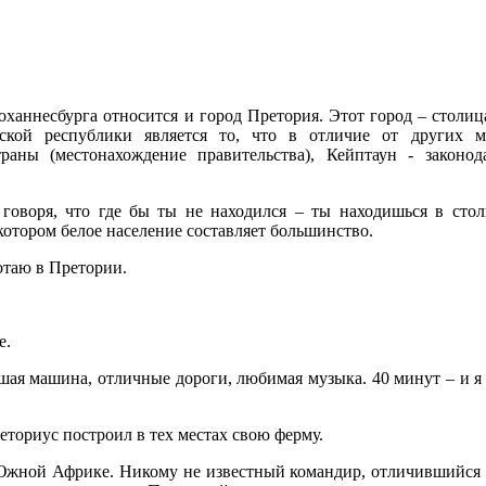
ханнесбурга относится и город Претория. Этот город – столи
ской республики является то, что в отличие от других 
траны (местонахождение правительства), Кейптаун - законо
говоря, что где бы ты не находился – ты находишься в сто
отором белое население составляет большинство.
отаю в Претории.
е.
шая машина, отличные дороги, любимая музыка. 40 минут – и я 
еториус построил в тех местах свою ферму.
й Южной Африке. Никому не известный командир, отличившийся 