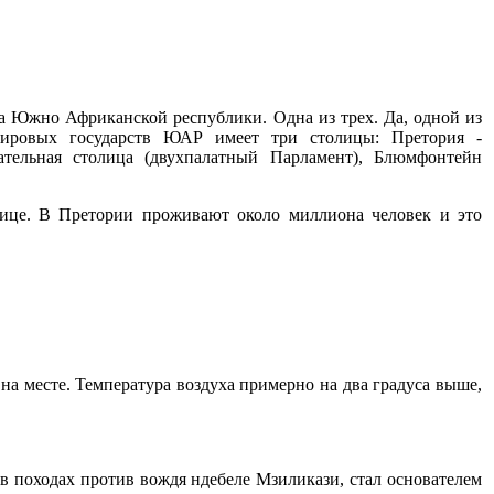
ца Южно Африканской республики. Одна из трех. Да, одной из
мировых государств ЮАР имеет три столицы: Претория -
дательная столица (двухпалатный Парламент), Блюмфонтейн
лице. В Претории проживают около миллиона человек и это
на месте. Температура воздуха примерно на два градуса выше,
в походах против вождя ндебеле Мзиликази, стал основателем