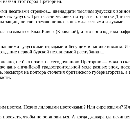
и назван этот город Преторией.
кими десятками стрелков... двенадцати тысячам зулусских воин
х их зулусов. Три тысячи человек потерял в той битве Дингаан 
ны защищали свою землю лишь с копьями-ассегаями и луками.
ала называться Блад-Ривер (Кровавой), а этот эпизод южноаф
упавшими зулусскими отрядами и бегущим в панике вождем. И бы
создание первой бурской независимой республики...
онечно, не был похож на сегодняшнюю Преторию — можно сказат
уже дань английской градостроительной моде разных эпох, по
, несмотря на полтора столетия британского губернаторства, а
асти.
 каким цветом. Нежно лиловыми цветочками? Или сиреневыми? И
роехать, чтобы не остановиться. А когда джакаранда начинает 