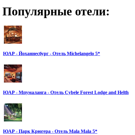
Популярные отели:
ЮАР - Йоханнесбург - Отель Michelangelo 5*
ЮАР - Мпумаланга - Отель Cybele Forest Lodge and Helth
ЮАР - Парк Крюгера - Отель Mala Mala 5*