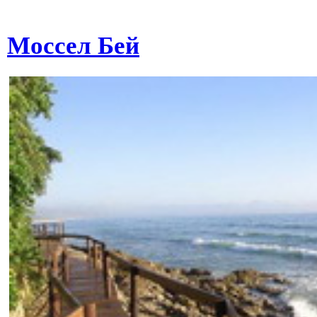
Моссел Бей