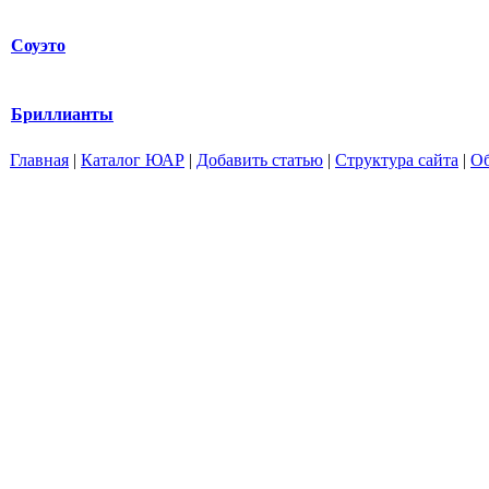
Соуэто
Бриллианты
Главная
|
Каталог ЮАР
|
Добавить статью
|
Структура сайта
|
Об