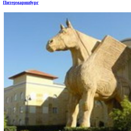
Питермарицбург