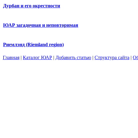
Дурбан и его окрестности
ЮАР загадочная и неповторимая
Риемлэнд (Riemland region)
Главная
|
Каталог ЮАР
|
Добавить статью
|
Структура сайта
|
Об