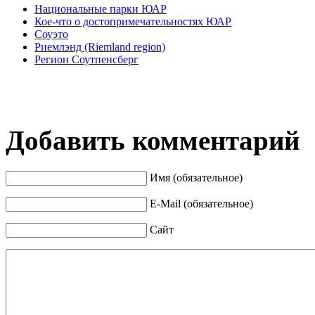
Национальные парки ЮАР
Кое-что о достопримечательностях ЮАР
Соуэто
Риемлэнд (Riemland region)
Регион Соутпенсберг
Добавить комментарий
Имя (обязательное)
E-Mail (обязательное)
Сайт