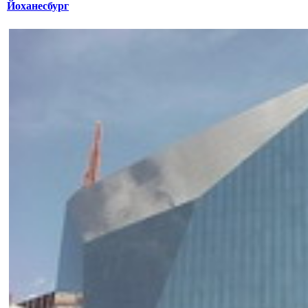
Йоханесбург