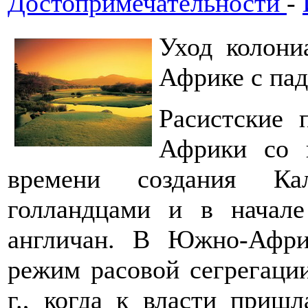
Достопримечательности
-
Уход колони
Африке с пад
Расистские 
Африки со 
времени создания Кал
голландцами и в начал
англичан. В Южно-Афри
режим расовой сегрегации
г., когда к власти приш