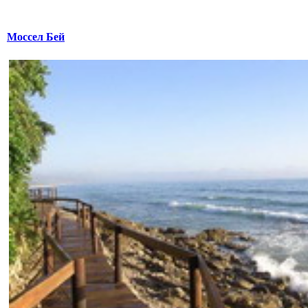
Моссел Бей