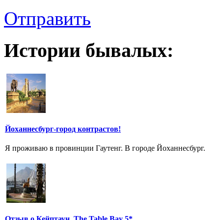
Отправить
Истории бывалых:
Йоханнесбург-город контрастов!
Я проживаю в провинции Гаутенг. В городе Йоханнесбург.
Отзыв о Кейптаун, The Table Bay 5*