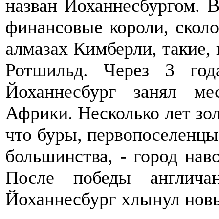
назван Йоханнесбургом. В
финансовые короли, скол
алмазах Кимберли, такие, 
Ротшильд. Через 3 год
Йоханнесбург занял м
Африки. Несколько лет зол
что буры, первопоселенцы 
большинства, - город нав
После победы англича
Йоханнесбург хлынул нов