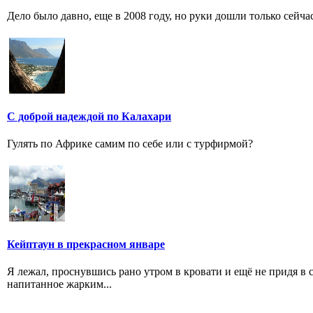
Дело было давно, еще в 2008 году, но руки дошли только сейчас
С доброй надеждой по Калахари
Гулять по Африке самим по себе или с турфирмой?
Кейптаун в прекрасном январе
Я лежал, проснувшись рано утром в кровати и ещё не придя в с
напитанное жарким...