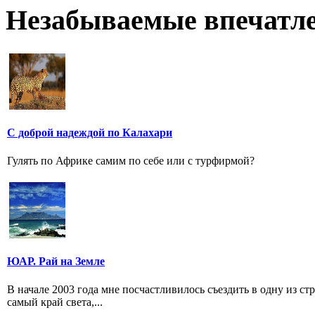
Незабываемые впечатл
С доброй надеждой по Калахари
Гулять по Африке самим по себе или с турфирмой?
ЮАР. Рай на Земле
В начале 2003 года мне посчастливилось съездить в одну из ст
самый край света,...