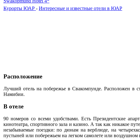
Swakopmund Hotel 4*
Курорты ЮАР
-
Интересные и известные отели в ЮАР
Расположение
Лучший отель на побережье в Свакомпунде. Расположен в ст
Намибии.
В отеле
90 номеров со всеми удобствами. Есть Президентские апарт
кинотеатра, спортивного зала и казино. А так как никакое п
незабываемые поездки: по дюнам на верблюде, на четырехк
пустыней или побережьем на легком самолете или воздушном ш