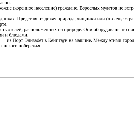
асно.
ожие (коренное население) граждане. Взрослых мулатов не вст
иках. Представьте: дикая природа, хищники или (что еще страш
рте.
ть отелей, расположенных на природе. Они оборудованы по пос
ми и блюдами.
— из Порт-Элизабет в Кейптаун на машине. Между этими города
еанского побережья.